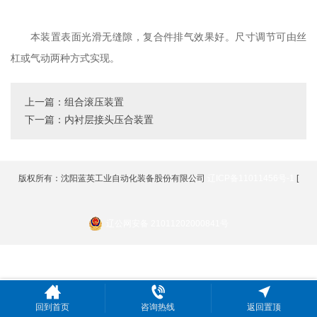
本装置表面光滑无缝隙，复合件排气效果好。尺寸调节可由丝
杠或气动两种方式实现。
上一篇：组合滚压装置
下一篇：内衬层接头压合装置
版权所有：沈阳蓝英工业自动化装备股份有限公司
辽ICP备11011456号-1
[
辽公网安备 21011202000841号
回到首页
咨询热线
返回置顶