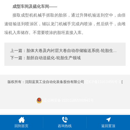
成型车间及硫化车间——
接取成型机机械手抓取的胎胚，通过升降机输送到空中，由倍
速链输送到喷涂区，辅以龙门机械手完成内喷涂，然后烘干，由堆
垛机入库储存。不需要喷涂的胎坯直接入库。
上一篇：胎体大卷及内衬层大卷自动存储输送系统-轮胎生...
下一篇：胎胚自动送硫化-轮胎生产领域
版权所有：沈阳蓝英工业自动化装备股份有限公司
辽ICP备11011456号-1
[
辽公网安备 21011202000841号
回到首页
咨询热线
返回置顶