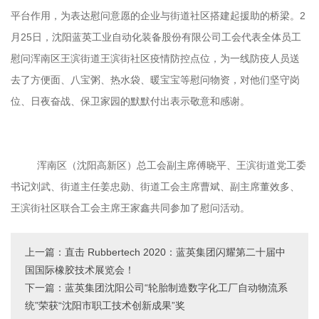
平台作用，为表达慰问意愿的企业与街道社区搭建起援助的桥梁。
2
月
25
日，沈阳蓝英工业自动化装备股份有限公司工会代表全体员工
慰问浑南区王滨街道王滨街社区疫情防控点位，为一线防疫人员送
去了方便面、八宝粥、热水袋、暖宝宝等慰问物资，对他们坚守岗
位、日夜奋战、保卫家园的默默付出表示敬意和感谢。
浑南区（沈阳高新区）总工会副主席傅晓平、王滨街道党工委
书记刘武、街道主任姜忠勋、街道工会主席曹斌、副主席董效多、
王滨街社区联合工会主席王家鑫共同参加了慰问活动。
上一篇：直击 Rubbertech 2020：蓝英集团闪耀第二十届中
国国际橡胶技术展览会！
下一篇：蓝英集团沈阳公司“轮胎制造数字化工厂自动物流系
统”荣获“沈阳市职工技术创新成果”奖