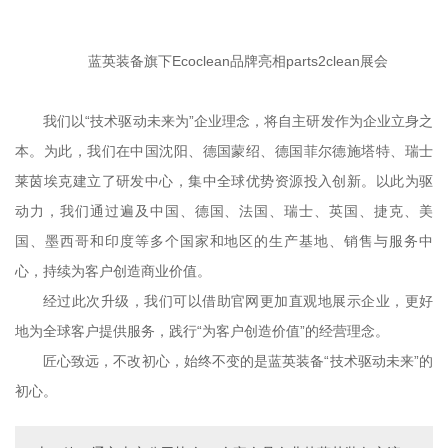
蓝英装备旗下Ecoclean品牌亮相parts2clean展会
我们以“技术驱动未来为”企业理念，将自主研发作为企业立身之
本。为此，我们在中国沈阳、德国蒙绍、德国菲尔德施塔特、瑞士
莱茵埃克建立了研发中心，集中全球优势资源投入创新。以此为驱
动力，我们通过遍及中国、德国、法国、瑞士、英国、捷克、美
国、墨西哥和印度等多个国家和地区的生产基地、销售与服务中
心，持续为客户创造商业价值。
经过此次升级，我们可以借助官网更加直观地展示企业，更好
地为全球客户提供服务，践行“为客户创造价值”的经营理念。
匠心致远，不改初心，始终不变的是蓝英装备“技术驱动未来”的
初心。