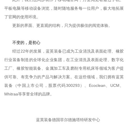
平板电脑等移动设备浏览，随时随地服务每一位用户，极大地拓展
了官网的使用环境。
更新的界面、更直观的结构，只为提供极佳的阅览体验。
不变的，是初心
经过22年的发展，蓝英装备已成为工业清洗及表面处理、橡胶
行业装备制造的全球化企业集团，在工业清洗及表面处理、数字化
工厂、橡胶智能装备、金属加工车及磨削专用机床等领域为客户提
供可靠、有竞争力的产品与解决方案。在这些领域，我们拥有蓝英
装备（中国上市公司，股票代码300293）、Ecoclean、UCM、
Mhitraa等享誉全球的品牌。
蓝英装备德国菲尔德施塔特研发中心