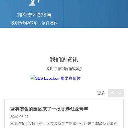
阳公司，双方就企业国际并购、海外市场开拓、技...
拥有专利375项
发明专利267项，软件著作
辽宁上市公司协会20余家会员企业赴蓝...
权37项
2019-03-12
2019年3月11日，辽宁上市公司协会2018年度年报披露交流活动在
蓝英装备召开，辽宁省20余家上市公司董秘、证券...
我们的资讯
蓝英装备与沈工大机械、电气工程学院...
及时了解我们的动态
2019-06-21
2019年6月19日，蓝英装备与沈阳工业大学机械工程学院、电气工
程学院正式签署战略合作协议，共同建立研究生培...
更多
蓝英装备的园区来了一批香港创业青年
2019-05-27
2019年5月27日下午，蓝英装备生产制造中心迎来了30多位香港创