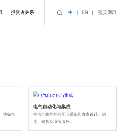
展
投资者关系
中
|
EN
|
蓝英网群
业4.0全厂物流自动化
道
橡胶智能装备
电气自动化与集成
电气自动化与集成
、热贴合
提供可靠的综合配电系统和方案设计、制
造、销售及增值服务。