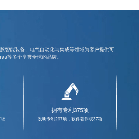
胶智能装备、电气自动化与集成等领域为客户提供可
traa等多个享誉全球的品牌。
蓝英集团调研
厅副厅长王广利一行走访蓝英集团沈阳公司，双方就企业国际并
拥有专利375项
员企业赴蓝...
市场
发明专利267项，软件著作权37项
司协会2018年度年报披露交流活动在蓝英装备召开，辽宁省20余