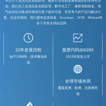
专注于工业清洗及表面处理、橡胶行业智能装备制造的的全球化企
业。我们在工业清洗及表面处理、数字化工厂、橡胶智能装备、电
气自动化与集成等领域为客户提供可靠、有竞争力的产品与解决方
案。在这些领域，我们拥有蓝英装备、Ecoclean、UCM、Mhitraa等
辽宁省商务厅领导一行赴蓝英集团调研
多个享誉全球的品牌。
2019-04-10
2019年4月9日，辽宁省商务厅副厅长王广利一行走访蓝英集团沈
阳公司，双方就企业国际并购、海外市场开拓、技...
22年发展历程
股票代码300293
辽宁上市公司协会20余家会员企业赴蓝...
始于1996年，技术驱动未
2012年首发上市
2019-03-12
来
2019年3月11日，辽宁上市公司协会2018年度年报披露交流活动在
蓝英装备召开，辽宁省20余家上市公司董秘、证券...
全球市场布局
覆盖亚洲、欧洲、北美洲市
蓝英装备与沈工大机械、电气工程学院...
场
2019-06-21
2019年6月19日，蓝英装备与沈阳工业大学机械工程学院、电气工