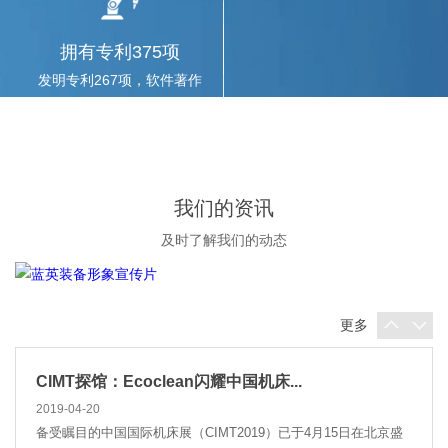
程学院正式签署战略合作协议，共同建立研究生培...
拥有专利375项
发明专利267项，软件著作
蓝英装备的园区来了一批香港创业青年
权37项
2019-05-27
2019年5月27日下午，蓝英装备生产制造中心迎来了30多位香港创
业青年。本次活动由国家科技部安排，旨在帮助香...
我们的资讯
蓝英装备成型机产品获沈阳市职工技术...
及时了解我们的动态
2019-05-20
近日，由沈阳市总工会、沈阳市经济和信息化委员会、沈阳市科
学技术局在全市开展的职工技术创新成果、重大技...
更多
CIMT探馆：Ecoclean闪耀中国机床...
2019-04-20
备受瞩目的中国国际机床展（CIMT2019）已于4月15日在北京盛