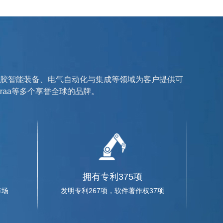
胶智能装备、电气自动化与集成等领域为客户提供可
traa等多个享誉全球的品牌。
蓝英集团调研
厅副厅长王广利一行走访蓝英集团沈阳公司，双方就企业国际并
拥有专利375项
员企业赴蓝...
市场
发明专利267项，软件著作权37项
司协会2018年度年报披露交流活动在蓝英装备召开，辽宁省20余