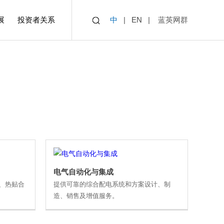
展
投资者关系
中
|
EN
|
蓝英网群
业4.0全厂物流自动化
道
橡胶智能装备
电气自动化与集成
电气自动化与集成
、热贴合
提供可靠的综合配电系统和方案设计、制
造、销售及增值服务。