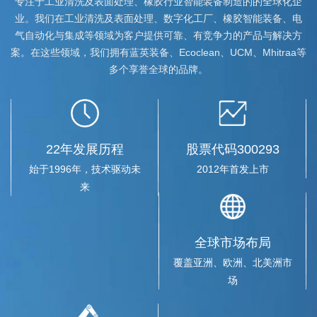
专注于工业清洗及表面处理、橡胶行业智能装备制造的的全球化企
阳公司，双方就企业国际并购、海外市场开拓、技...
业。我们在工业清洗及表面处理、数字化工厂、橡胶智能装备、电
气自动化与集成等领域为客户提供可靠、有竞争力的产品与解决方
案。在这些领域，我们拥有蓝英装备、Ecoclean、UCM、Mhitraa等
辽宁上市公司协会20余家会员企业赴蓝...
多个享誉全球的品牌。
2019-03-12
2019年3月11日，辽宁上市公司协会2018年度年报披露交流活动在
蓝英装备召开，辽宁省20余家上市公司董秘、证券...
22年发展历程
股票代码300293
蓝英装备与沈工大机械、电气工程学院...
始于1996年，技术驱动未
2012年首发上市
2019-06-21
来
2019年6月19日，蓝英装备与沈阳工业大学机械工程学院、电气工
程学院正式签署战略合作协议，共同建立研究生培...
全球市场布局
覆盖亚洲、欧洲、北美洲市
蓝英装备的园区来了一批香港创业青年
场
2019-05-27
2019年5月27日下午，蓝英装备生产制造中心迎来了30多位香港创