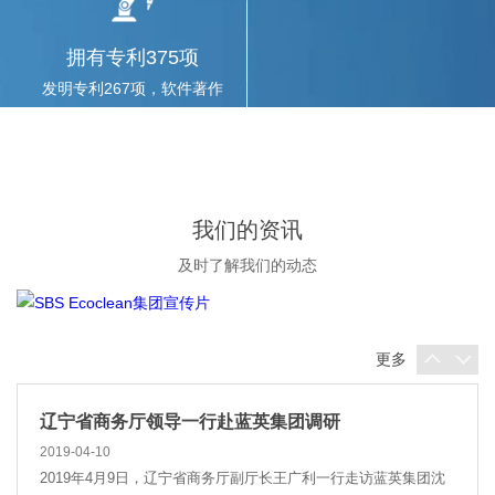
业青年。本次活动由国家科技部安排，旨在帮助香...
拥有专利375项
发明专利267项，软件著作
蓝英装备成型机产品获沈阳市职工技术...
权37项
2019-05-20
近日，由沈阳市总工会、沈阳市经济和信息化委员会、沈阳市科
学技术局在全市开展的职工技术创新成果、重大技...
我们的资讯
CIMT探馆：Ecoclean闪耀中国机床...
及时了解我们的动态
2019-04-20
备受瞩目的中国国际机床展（CIMT2019）已于4月15日在北京盛
大开幕，来自德国的工业清洗专家SBS Ecoc...
更多
辽宁省商务厅领导一行赴蓝英集团调研
2019-04-10
2019年4月9日，辽宁省商务厅副厅长王广利一行走访蓝英集团沈