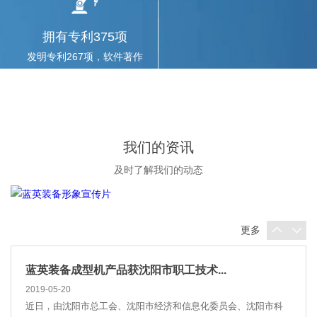
2019年6月19日，蓝英装备与沈阳工业大学机械工程学院、电气工
程学院正式签署战略合作协议，共同建立研究生培...
拥有专利375项
发明专利267项，软件著作
权37项
蓝英装备的园区来了一批香港创业青年
2019-05-27
2019年5月27日下午，蓝英装备生产制造中心迎来了30多位香港创
业青年。本次活动由国家科技部安排，旨在帮助香...
我们的资讯
及时了解我们的动态
蓝英装备成型机产品获沈阳市职工技术...
2019-05-20
近日，由沈阳市总工会、沈阳市经济和信息化委员会、沈阳市科
更多
学技术局在全市开展的职工技术创新成果、重大技...
CIMT探馆：Ecoclean闪耀中国机床...
2019-04-20