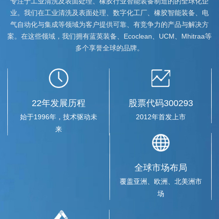
专注于工业清洗及表面处理、橡胶行业智能装备制造的的全球化企
业。我们在工业清洗及表面处理、数字化工厂、橡胶智能装备、电
气自动化与集成等领域为客户提供可靠、有竞争力的产品与解决方
案。在这些领域，我们拥有蓝英装备、Ecoclean、UCM、Mhitraa等
多个享誉全球的品牌。
辽宁省商务厅领导一行赴蓝英集团调研
2019-04-10
2019年4月9日，辽宁省商务厅副厅长王广利一行走访蓝英集团沈
阳公司，双方就企业国际并购、海外市场开拓、技...
22年发展历程
股票代码300293
始于1996年，技术驱动未
2012年首发上市
来
辽宁上市公司协会20余家会员企业赴蓝...
2019-03-12
2019年3月11日，辽宁上市公司协会2018年度年报披露交流活动在
全球市场布局
蓝英装备召开，辽宁省20余家上市公司董秘、证券...
覆盖亚洲、欧洲、北美洲市
场
蓝英装备与沈工大机械、电气工程学院...
2019-06-21